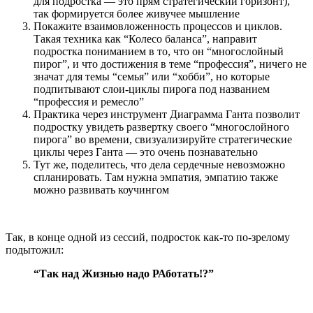
для подростка — это прям стратегический горизонт),
так формируется более живучее мышление
Покажите взаимовложенность процессов и циклов.
Такая техника как “Колесо баланса”, направит
подростка пониманием в то, что он “многослойный
пирог”, и что достижения в теме “профессия”, ничего не
значат для темы “семья” или “хобби”, но которые
подпитывают слои-циклы пирога под названием
“профессия и ремесло”
Практика через инструмент Диаграмма Ганта позволит
подростку увидеть развертку своего “многослойного
пирога” во времени, свизуализируйте стратегические
циклы через Ганта — это очень познавательно
Тут же, поделитесь, что дела сердечные невозможно
спланировать. Там нужна эмпатия, эмпатию также
можно развивать коучингом
Так, в конце одной из сессий, подросток как-то по-зрелому
подытожил:
“Так над Жизнью надо РАботать!?”