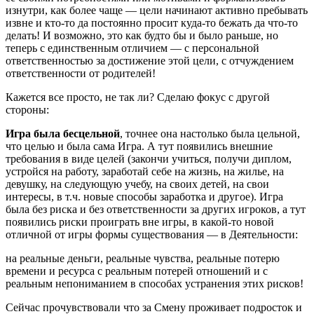
изнутри, как более чаще — цели начинают активно пребывать
извне и кто-то да постоянно просит куда-то бежать да что-то
делать! И возможно, это как будто бы и было раньше, но
теперь с единственным отличием — с персональной
ответственностью за достижение этой цели, с отчуждением
ответственности от родителей!
Кажется все просто, не так ли? Сделаю фокус с другой
стороны:
Игра была бесцельной
, точнее она настолько была цельной,
что целью и была сама Игра. А тут появились внешние
требования в виде целей (закончи учиться, получи диплом,
устройся на работу, заработай себе на жизнь, на жилье, на
девушку, на следующую учебу, на своих детей, на свои
интересы, в т.ч. новые способы заработка и другое). Игра
была без риска и без ответственности за других игроков, а тут
появились риски проиграть вне игры, в какой-то новой
отличной от игры формы существования — в Деятельности:
на реальные деньги, реальные чувства, реальные потерю
времени и ресурса с реальным потерей отношений и с
реальным непониманием в способах устранения этих рисков!
Сейчас прочувствовали что за Смену проживает подросток и