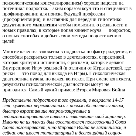
психологическим консультированием) хорошо нацелен на
потенциал подростка. Таким образом коуч это и специалист в
профилировании для поиска будущей профессии
(профориентация), и наставник для передачи гипотетико-
дедуктивного
мышления
чтобы помыслить о реальности и
новых правилах, в которые попал клиент коуча — подросток,
о новых способах и добыть свои методы по достижению
целей
Многие качества заложены в подростка по факту рождения, и
способны раскрыться только в деятельностях, с практикой,
которая критерий истинности, с рисками, которые делают
Внутреннюю Игру реальней (в отличии от Игры детской, где
риски — это повод для выхода из Игры). Психологическая
диагностика нужна, но важен контекст. При смене контекста,
результаты психологической диагностики могут не
пригодится. Самый яркий пример: Вторая Мировая Война
Представьте подростков того времени, в возрасте 14-17
лет, сумевших переключиться к новым обстоятельствам,
быстро взрастившие непрогнозируемые и
недиагностированные навыки и закалившие свой характер.
Именно на их плечах был восстановлен послевоенный Союз
(хотя поговаривают, что Мировая Война не закончилась, и
сейчас она имеет тоталитарный и беспощадный социо-