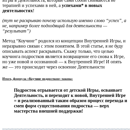
Игры в Деятельность, которые сами собой снимаются не
терапией и успехами в ней, а
успехами* в новых
деятельностях
!
(тут не раскрываю почему использую именно слово “успех”, а
не, например более подходящий для деятельности —
“результат”)
Метод “Коучинг” родился из концепции Внутренней Игры, и
неразрывно связан с этим понятием. В этой статье, я не буду
описывать аспект раскрывать. Скажу только, что целью
коучинга подростков является возвращение его снова к Игре,
но уже новой и осознанной — к Внутренней Игре! И опять
же — это происходит через освоение Деятельности
Итого, формула «Коучинг подростков» такова:
Подросток отрывается от детской Игры, осваивает
Деятельность, и переходит к новой, Внутренней Игре
= и реализованный таким образом процесс перехода и
смен форм существования подростка — верх
мастерства внешней поддержки!