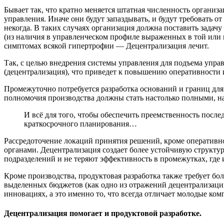
Бывает так, что кратно меняется штатная численность организа
управления. Иначе они будут запаздывать, и будут требовать о
некогда. В таких случаях организация должна поставить зада
(из наличия в управленческом профиле выраженных в той или 
симптомах всякой гипертрофии — Децентрализация лечит.
Так, с целью внедрения системы управления для подъема упра
(децентрализация), что приведет к повышению оперативности и
Промежуточно потребуется разработка оснований и границ для
полномочия производства должны стать настолько полными, на
И всё для того, чтобы обеспечить преемственность посл
краткосрочного планирования…
Рассредоточение локаций принятия решений, кроме оперативн
органами. Децентрализация создает более устойчивую структур
подразделений и не теряют эффективность в промежутках, где 
Кроме производства, продуктовая разработка также требует бо
выделенных бюджетов (как одно из отражений децентрализации
инновациях, а это именно то, что всегда отличает молодые ком
Децентрализация помогает и продуктовой разработке.