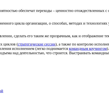
роятностью обеспечат переходы – ценностно отождествленных с 
ненного цикла организации, о способах, методах и технологиях
авлении, сделать его таким же прозрачным, как и отображение т
х циклов (
стратегические сессии
), а также по контролю исполн
авления исполнением (легко поднимается
командным коучингом
)
одъема над деятельностью, что строится. Выстраивать командны
ой