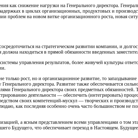
ения как снижение нагрузки на Генерального директора. Генера
и задержках в циклах организационных, продуктовых и произво
ии проблем на новом витке организационного роста, новая ситу
осредоточиться на стратегическом развитии компании, и долго
 должна находиться в прямой обязанности введенных заместите
истемы управления результатов, более живучей культуры ответс
ии.
е только рост, но и организационное развитие, то запаздывание
 у Генерального директора. Развитие также обеспечивается сил
лями Генерального директора своих предметных обязанностей. 
трированию деятельности — обеспечить (интегрировать) процес
редством своих компетенций-мускул — творческих и производств
людаю, как последняя особенно очень часто большинством не п
лизацией, а ясным представлением всеми управленцами о том эт
го Будущего, что обеспечивает переход в Настоящем. Будущее —