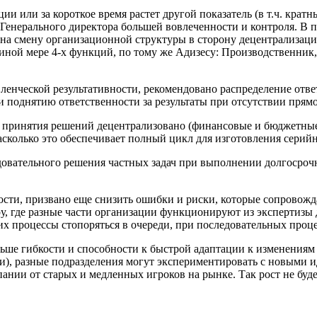
ции или за короткое время растет другой показатель (в т.ч. кра
т Генерального директора большей вовлеченности и контроля. В п
чу на смену организационной структуры в сторону децентрализа
иной мере 4-х функций, по тому же Адизесу: Производственник
вленческой результативности, рекомендовано распределение от
 поднятию ответственности за результаты при отсутствии прямо
 принятия решений децентрализовано (финансовые и бюджетные 
сколько это обеспечивает полный цикл для изготовления серийн
едовательного решения частных задач при выполнении долгосро
ости, призвано еще снизить ошибки и риски, которые сопрово
у, где разные части организации функционируют из экспертизы 
их процессы стопоряться в очереди, при последовательных проц
льше гибкости и способности к быстрой адаптации к изменениям 
), разные подразделения могут экспериментировать с новыми и
пании от старых и медленных игроков на рынке. Так рост не буде