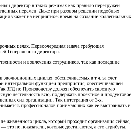
льный директор в таких режимах как правило перегружен
дственных перемен. Даже при разовом решении подобных
ация укажет на неприятное: время на создание коллегиальных
срочных целях. Первоочередная задача требующая
лей Генерального директора.
твенности и вовлечения сотрудников, так как последние
 в эволюционных циклах, обеспечиваемых в т.ч. за счет
ьной интегральной функцией предприятия, обеспечивающей
Так ЗГД по Производству должен обеспечить сквозную
сную деятельность всю, поддержать проектное и продуктовое
енных сил организации. Так интеграция от 3-х,
онимается, профессионалов понимающих как её выстраивать и
апе жизненного цикла, который проходит организация сейчас,
 это не показатели, которые достигаются, а его атрибуты.