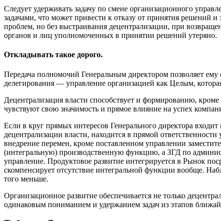
Следует удерживать задачу по смене организационного управл
задачами, что может привести к отказу от принятия решений 
проблем, но без выстраивания децентрализации, при возвращен
органов и лиц уполномоченных в принятии решений утеряно.
Откладывать такое дорого.
Передача полномочий Генеральным директором позволяет ему с
делегирования — управление организацией как Целым, которая
Децентрализация власти способствует и формированию, кроме с
чувствуют свою значимость и прямое влияние на успех компан
Если в круг прямых интересов Генерального директора входит н
децентрализации власти, находится в прямой ответственности
внедрение перемен, кроме поставленном управлении заместите
(интегральную) производственную функцию, а ЗГД по админис
управление. Продуктовое развитие интегрируется в Рынок пос
скомпенсирует отсутствие интегральной функции вообще. Наб
того меньше.
Организационное развитие обеспечивается не только децентра
одинаковым пониманием и удержанием задач из этапов ближайше